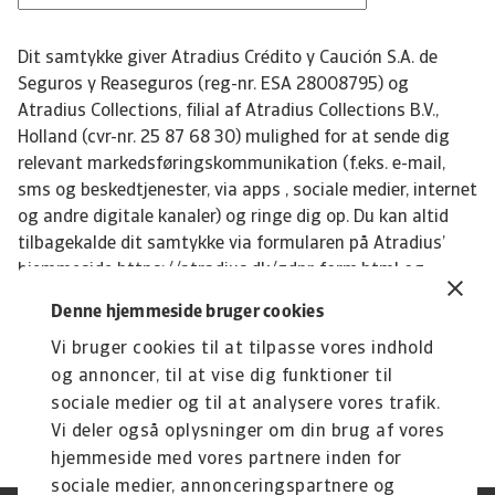
Dit samtykke giver Atradius Crédito y Caución S.A. de
Seguros y Reaseguros (reg-nr. ESA 28008795) og
Atradius Collections, filial af Atradius Collections B.V.,
Holland (cvr-nr. 25 87 68 30) mulighed for at sende dig
relevant markedsføringskommunikation (f.eks. e-mail,
sms og beskedtjenester, via apps , sociale medier, internet
og andre digitale kanaler) og ringe dig op. Du kan altid
tilbagekalde dit samtykke via formularen på Atradius’
hjemmeside https://atradius.dk/gdpr-form.html og
afmelde nyhedsbreve ved at klikke på afmeld i
Denne hjemmeside bruger cookies
nyhedsbrevet. Læs mere om Atradius’ persondatapolitik
Vi bruger cookies til at tilpasse vores indhold
her: https://atradius.dk/privacy-statement.html
og annoncer, til at vise dig funktioner til
sociale medier og til at analysere vores trafik.
Vi deler også oplysninger om din brug af vores
hjemmeside med vores partnere inden for
sociale medier, annonceringspartnere og