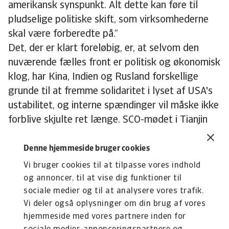
amerikansk synspunkt. Alt dette kan føre til
pludselige politiske skift, som virksomhederne
skal være forberedte på.”
Det, der er klart foreløbig, er, at selvom den
nuværende fælles front er politisk og økonomisk
klog, har Kina, Indien og Rusland forskellige
grunde til at fremme solidaritet i lyset af USA's
ustabilitet, og interne spændinger vil måske ikke
forblive skjulte ret længe. SCO-mødet i Tianjin
var et PR-kup for Kina, og der blev gjort nogle
konkrete fremskridt. Men det er endnu uvist, om
Denne hjemmeside bruger cookies
topmødet kan indfri sine bredere økonomiske
Vi bruger cookies til at tilpasse vores indhold
løfter.
og annoncer, til at vise dig funktioner til
sociale medier og til at analysere vores trafik.
Vi deler også oplysninger om din brug af vores
hjemmeside med vores partnere inden for