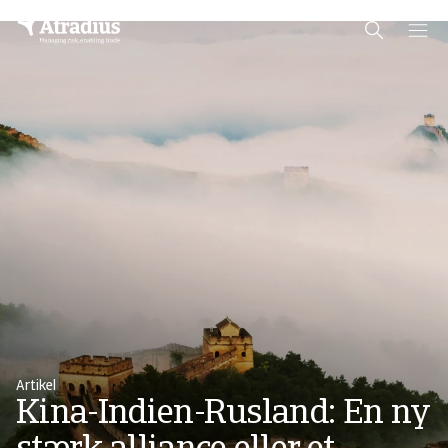
Schema Org
End of schema org Financial Service Schema
Artikel
Kina-Indien-Rusland: En ny