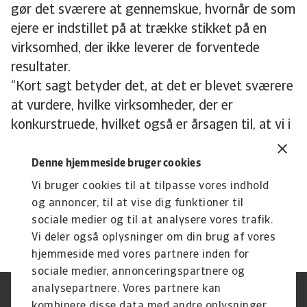
gør det sværere at gennemskue, hvornår de som
ejere er indstillet på at trække stikket på en
virksomhed, der ikke leverer de forventede
resultater.
“Kort sagt betyder det, at det er blevet sværere
at vurdere, hvilke virksomheder, der er
konkurstruede, hvilket også er årsagen til, at vi i
Atradius i Norden har rekordmange
virksomheder på vores Watch List med
Denne hjemmeside bruger cookies
virksomheder, som vi holder ekstra skarpt øje
Vi bruger cookies til at tilpasse vores indhold
med,” siger Michael Sindberg.
og annoncer, til at vise dig funktioner til
sociale medier og til at analysere vores trafik.
Vi deler også oplysninger om din brug af vores
hjemmeside med vores partnere inden for
sociale medier, annonceringspartnere og
analysepartnere. Vores partnere kan
Legal Notice
Privatlivspolitik
kombinere disse data med andre oplysninger,