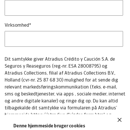
Virksomhed
*
Dit samtykke giver Atradius Crédito y Caución S.A. de
Seguros y Reaseguros (reg-nr. ESA 28008795) og
Atradius Collections, filial af Atradius Collections B.V.,
Holland (cvr-nr. 25 87 68 30) mulighed for at sende dig
relevant markedsføringskommunikation (f.eks. e-mail,
sms og beskedtjenester, via apps , sociale medier, internet
og andre digitale kanaler) og ringe dig op. Du kan altid
tilbagekalde dit samtykke via formularen på Atradius’
hjemmeside https://atradius.dk/gdpr-form.html og
afmelde nyhedsbreve ved at klikke på afmeld i
Denne hjemmeside bruger cookies
nyhedsbrevet. Læs mere om Atradius’ persondatapolitik