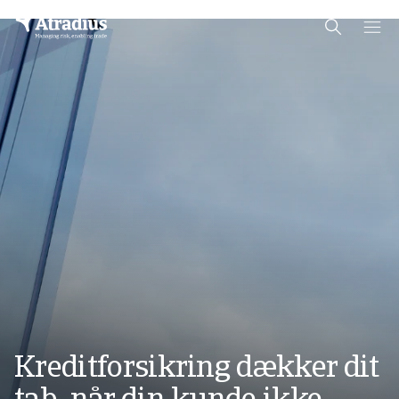
Schema Org
End of schema org Financial Service Schema
Kreditforsikring dækker dit