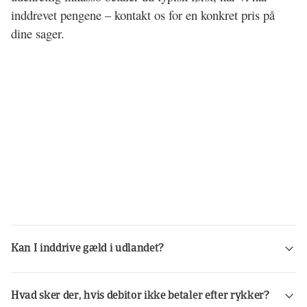
inddrevet pengene – kontakt os for en konkret pris på 
dine sager.
Kan I inddrive gæld i udlandet?
Ja. Via Atradius Collections tilbyder vi international inkasso i næsten alle lande med lokale specialister, der kender de nationale regler og sprog.
Hvad sker der, hvis debitor ikke betaler efter rykker?