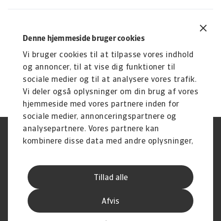
Kan vi ikke finde en løsning udenretligt, kan sagen eskaleres til retslig inkasso. Du får løbende besked om status og næste skridt.
Skader inkasso min relation til kunden?
Denne hjemmeside bruger cookies
Vi arbejder løsningsorienteret og forsøger altid først en mindelig aftale, ofte en betalingsplan, så du kan få pengene hjem og samtidig bevare et fremtidigt samarbejde.
Vi bruger cookies til at tilpasse vores indhold
og annoncer, til at vise dig funktioner til
Vis mere
sociale medier og til at analysere vores trafik.
Visning
4
ud af
5
Vi deler også oplysninger om din brug af vores
hjemmeside med vores partnere inden for
sociale medier, annonceringspartnere og
analysepartnere. Vores partnere kan
Legal Notice
Privatlivspolitik
kombinere disse data med andre oplysninger,
Information om cookies
Phishing og sikkerhed
du har givet dem, eller som de har indsamlet
Supplier Information
Disclaimer
fra din brug af deres tjenester.
Driftstatus
Databeskyttelsesforordningen
Tillad alle
Whistleblowing
Klagemulighed
Karriere
Executive Brief
Afvis