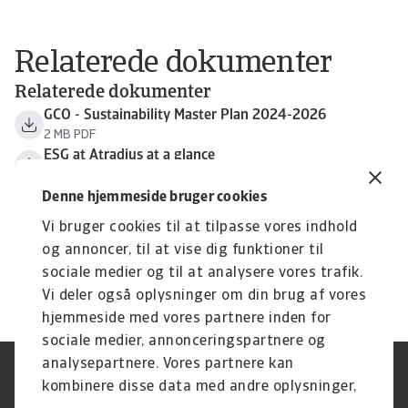
Relaterede dokumenter
Relaterede dokumenter
GCO - Sustainability Master Plan 2024-2026
2 MB PDF
ESG at Atradius at a glance
2 MB PDF
GCO - 2025 Sustainability report
Denne hjemmeside bruger cookies
10 MB PDF
Vi bruger cookies til at tilpasse vores indhold
GCO - 2026 Sustainability policy
og annoncer, til at vise dig funktioner til
217 KB PDF
sociale medier og til at analysere vores trafik.
Atradius Tax Policy 2019
Vi deler også oplysninger om din brug af vores
283 KB PDF
hjemmeside med vores partnere inden for
sociale medier, annonceringspartnere og
analysepartnere. Vores partnere kan
Legal Notice
Privatlivspolitik
kombinere disse data med andre oplysninger,
Information om cookies
Phishing og sikkerhed