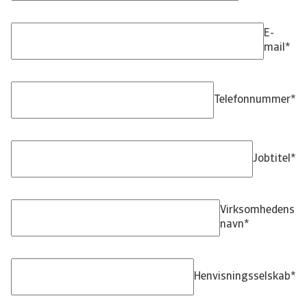
E-
mail
*
Telefonnummer
*
Jobtitel
*
Virksomhedens
navn
*
Henvisningsselskab
*