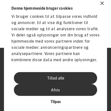
Vi er eksperter i kreditforsikring, garanti
Denne hjemmeside bruger cookies
og B2B inkasso, og vi har en tæt relation
til vores kunder. Vi sætter tid af til at
Vi bruger cookies til at tilpasse vores indhold
samarbejde med din virksomhed, og vi
og annoncer, til at vise dig funktioner til
tilbyder fleksible, datadrevne løsninger til
sociale medier og til at analysere vores trafik.
både start-ups og multinationale
selskaber.
Vi deler også oplysninger om din brug af vores
hjemmeside med vores partnere inden for
sociale medier, annonceringspartnere og
analysepartnere. Vores partnere kan
Legal Notice
Privatlivspolitik
kombinere disse data med andre oplysninger,
Information om cookies
Phishing og sikkerhed
du har givet dem, eller som de har indsamlet
Supplier Information
Disclaimer
fra din brug af deres tjenester.
Driftstatus
Databeskyttelsesforordningen
Tillad alle
Whistleblowing
Klagemulighed
Karriere
Executive Brief
Afvis
Tilpas
© Atradius N.V. 2004 -2026
A company of