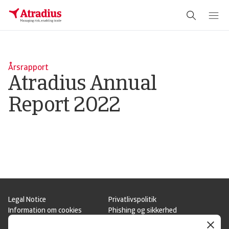
Schema Org
End of schema org Financial Service Schema
Årsrapport
Atradius Annual
Report 2022
Legal Notice
Privatlivspolitik
Information om cookies
Phishing og sikkerhed
Supplier Information
Disclaimer