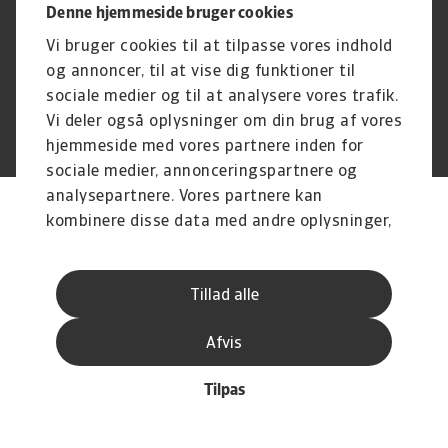
Driftstatus
Databeskyttelsesforordningen
Denne hjemmeside bruger cookies
Whistleblowing
Klagemulighed
Vi bruger cookies til at tilpasse vores indhold
Karriere
Executive Brief
og annoncer, til at vise dig funktioner til
sociale medier og til at analysere vores trafik.
Vi deler også oplysninger om din brug af vores
© Atradius N.V. 2004 -2026
A company of
hjemmeside med vores partnere inden for
sociale medier, annonceringspartnere og
analysepartnere. Vores partnere kan
kombinere disse data med andre oplysninger,
du har givet dem, eller som de har indsamlet
fra din brug af deres tjenester.
Tillad alle
Afvis
Tilpas