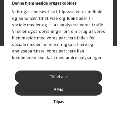
Driftstatus
Databeskyttelsesforordningen
Denne hjemmeside bruger cookies
Whistleblowing
Klagemulighed
Vi bruger cookies til at tilpasse vores indhold
Karriere
Executive Brief
og annoncer, til at vise dig funktioner til
sociale medier og til at analysere vores trafik.
Vi deler også oplysninger om din brug af vores
© Atradius N.V. 2004 -2026
A company of
hjemmeside med vores partnere inden for
sociale medier, annonceringspartnere og
analysepartnere. Vores partnere kan
kombinere disse data med andre oplysninger,
du har givet dem, eller som de har indsamlet
fra din brug af deres tjenester.
Tillad alle
Afvis
Tilpas