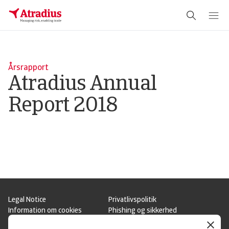
Schema Org
End of schema org Financial Service Schema
Årsrapport
Atradius Annual
Report 2018
Legal Notice
Privatlivspolitik
Information om cookies
Phishing og sikkerhed
Supplier Information
Disclaimer