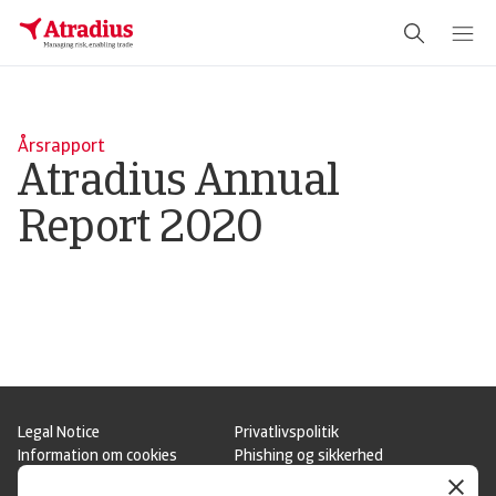
Schema Org
End of schema org Financial Service Schema
Årsrapport
Atradius Annual
Report 2020
Legal Notice
Privatlivspolitik
Information om cookies
Phishing og sikkerhed
Supplier Information
Disclaimer