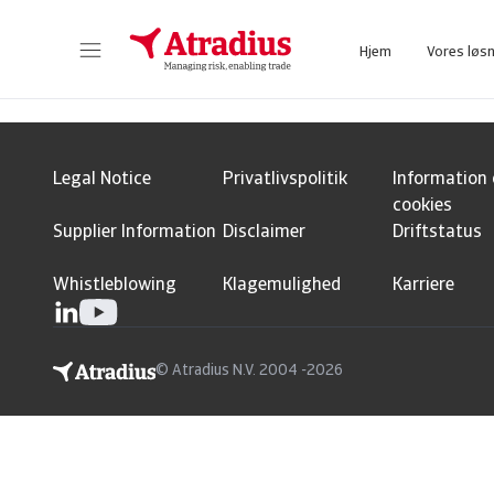
Schema Org
End of schema org Financial Service Schema
Hjem
Vores løs
Få adgang til vores onlinesystem, som samler alle jeres daglige værktøjer i ét system.
Få adgang til vores onlin
Legal Notice
Privatlivspolitik
Information
cookies
Supplier Information
Disclaimer
Driftstatus
Whistleblowing
Klagemulighed
Karriere
© Atradius N.V. 2004 -2026