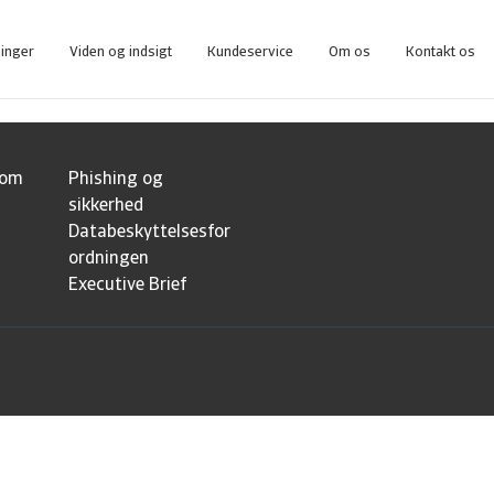
ninger
Viden og indsigt
Kundeservice
Om os
Kontakt os
eværktøj for alle, der anvender inkasso uden kreditforsikring.
Få adgang til vores onlineværktøj, som giver dig overblik over dine forsikrede købere.
 om
Phishing og
sikkerhed
Databeskyttelsesfor
ordningen
Executive Brief