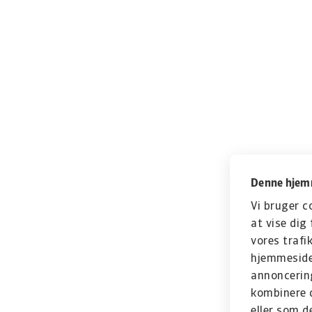
Denne hjemm
Vi bruger c
at vise dig 
vores trafi
hjemmeside 
annoncerin
kombinere d
eller som d