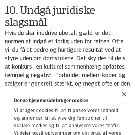
10. Undgå juridiske
slagsmål
Hvis du skal inddrive ubetalt gæld, er det
normen at indgå et forlig uden for retten. Ofte
vil du få et bedre og hurtigere resultat ved at
styre uden om domstolene. Det skyldes til dels,
at konkurs i en kulturel sammenhæng opfattes
temmelig negativt. Forholdet mellem køber og
sælger er generelt stærkt, og meget ofte er den
bedste måde at begrave tvister og inddrive
penge på simpelthen at forhandle direkte med
Denne hjemmeside bruger cookies
din kunde. Inddrivelse af gæld gennem en
Vi bruger cookies til at tilpasse vores indhold
retssag er samtidig ofte en langtrukken affære.
og annoncer, til at vise dig funktioner til
sociale medier og til at analysere vores trafik.
Vi deler også oplysninger om din brug af vores