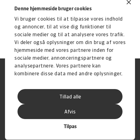
overvågning. På den måde sikrer en
kreditforsikring kvaliteten og effektiviteten i dit
Denne hjemmeside bruger cookies
debitorbogholderi i tilfælde af
Vi bruger cookies til at tilpasse vores indhold
personaleændringer.
og annoncer, til at vise dig funktioner til
sociale medier og til at analysere vores trafik.
Vi deler også oplysninger om din brug af vores
hjemmeside med vores partnere inden for
sociale medier, annonceringspartnere og
analysepartnere. Vores partnere kan
Legal Notice
Privatlivspolitik
kombinere disse data med andre oplysninger,
Information om cookies
Phishing og sikkerhed
du har givet dem, eller som de har indsamlet
Supplier Information
Disclaimer
fra din brug af deres tjenester.
Driftstatus
Databeskyttelsesforordningen
Tillad alle
Whistleblowing
Klagemulighed
Karriere
Executive Brief
Afvis
Tilpas
© Atradius N.V. 2004 -2026
A company of