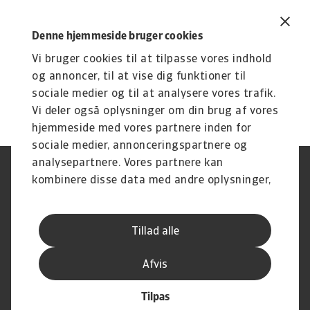
Denne hjemmeside bruger cookies
Vi bruger cookies til at tilpasse vores indhold
og annoncer, til at vise dig funktioner til
sociale medier og til at analysere vores trafik.
Vi deler også oplysninger om din brug af vores
hjemmeside med vores partnere inden for
sociale medier, annonceringspartnere og
analysepartnere. Vores partnere kan
Legal Notice
Privatlivspolitik
kombinere disse data med andre oplysninger,
Information om cookies
Phishing og sikkerhed
du har givet dem, eller som de har indsamlet
Supplier Information
Disclaimer
fra din brug af deres tjenester.
Driftstatus
Databeskyttelsesforordningen
Tillad alle
Whistleblowing
Klagemulighed
Karriere
Executive Brief
Afvis
Tilpas