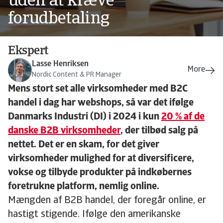
uden at kræve
forudbetaling
Ekspert
Lasse Henriksen
Nordic Content & PR Manager
Mens stort set alle virksomheder med B2C
handel i dag har webshops, så var det ifølge
Danmarks Industri (DI) i 2024 i kun
20 % af de
danske B2B virksomheder
, der tilbød salg på
nettet. Det er en skam, for det giver
virksomheder mulighed for at diversificere,
vokse og tilbyde produkter på indkøbernes
foretrukne platform, nemlig online.
Mængden af B2B handel, der foregår online, er
hastigt stigende. Ifølge den amerikanske