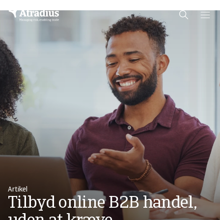
Schema Org
End of schema org Financial Service Schema
Artikel
Tilbyd online B2B handel,