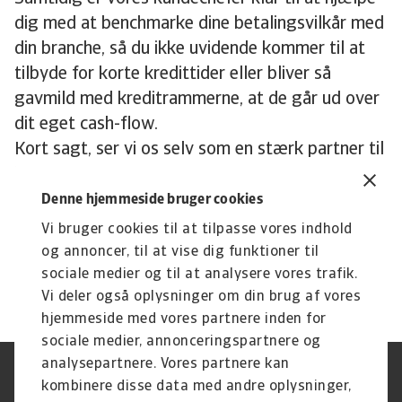
dig med at benchmarke dine betalingsvilkår med
din branche, så du ikke uvidende kommer til at
tilbyde for korte kredittider eller bliver så
gavmild med kreditrammerne, at de går ud over
dit eget cash-flow.
Kort sagt, ser vi os selv som en stærk partner til
kreditstyring, når du skal udvide din forretning,
hvad enten det er med en ny online platform, på
Denne hjemmeside bruger cookies
nye markeder eller begge dele.
Vi bruger cookies til at tilpasse vores indhold
(Link til artikel om øget omsætning.)
og annoncer, til at vise dig funktioner til
sociale medier og til at analysere vores trafik.
Vi deler også oplysninger om din brug af vores
hjemmeside med vores partnere inden for
sociale medier, annonceringspartnere og
analysepartnere. Vores partnere kan
Legal Notice
Privatlivspolitik
kombinere disse data med andre oplysninger,
Information om cookies
Phishing og sikkerhed