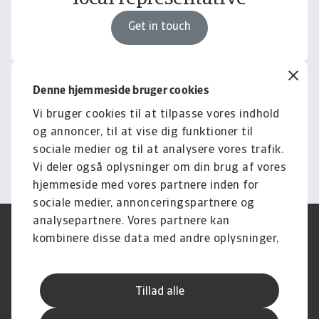
Get in touch
Knowledge & Research
Denne hjemmeside bruger cookies
Empower your business with
Vi bruger cookies til at tilpasse vores indhold
insights and news
og annoncer, til at vise dig funktioner til
sociale medier og til at analysere vores trafik.
Explore Knowledge
Vi deler også oplysninger om din brug af vores
hjemmeside med vores partnere inden for
sociale medier, annonceringspartnere og
analysepartnere. Vores partnere kan
Legal Notice
Privatlivspolitik
kombinere disse data med andre oplysninger,
Information om cookies
Phishing og sikkerhed
du har givet dem, eller som de har indsamlet
Supplier Information
Disclaimer
fra din brug af deres tjenester.
Driftstatus
Databeskyttelsesforordningen
Tillad alle
Whistleblowing
Klagemulighed
Karriere
Executive Brief