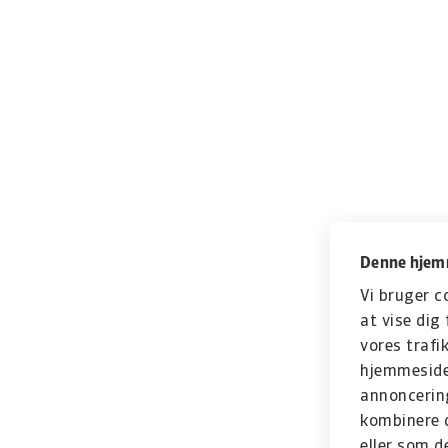
Denne hjemm
Vi bruger c
at vise dig 
vores trafi
hjemmeside 
annoncerin
kombinere d
eller som d