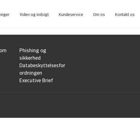
ninger
Viden og indsigt
Kundeservice
Om os
Kontakt os
eværktøj for alle, der anvender inkasso uden kreditforsikring.
Få adgang til vores onlineværktøj, som giver dig overblik over dine forsikrede købere.
 om
Phishing og
sikkerhed
Databeskyttelsesfor
ordningen
Executive Brief