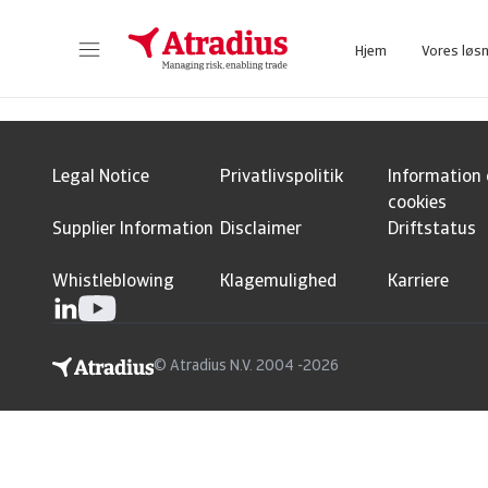
Schema Org
End of schema org Financial Service Schema
Hjem
Vores løs
Få adgang til vores onlinesystem, som samler alle jeres daglige værktøjer i ét system.
Få adgang til vores onlin
Legal Notice
Privatlivspolitik
Information
cookies
Supplier Information
Disclaimer
Driftstatus
Whistleblowing
Klagemulighed
Karriere
© Atradius N.V. 2004 -2026