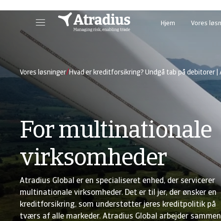
Schema Org
End of schema org Financial Service Schema
Sche
Hjem
Vores løs
Få adgang til vores onlinesystem, som samler alle jeres daglige værktøjer i ét system.
Få adgang til vores onlin
/
Vores løsninger
Hvad er kreditforsikring? Undgå tab på debitorer |
For multinationale
virksomheder
Atradius Global er en specialiseret enhed, der servicerer
multinationale virksomheder. Det er til jer, der ønsker en
kreditforsikring, som understøtter jeres kreditpolitik på
tværs af alle markeder. Atradius Global arbejder sammen