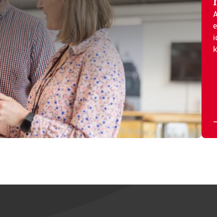
A
e
i
k