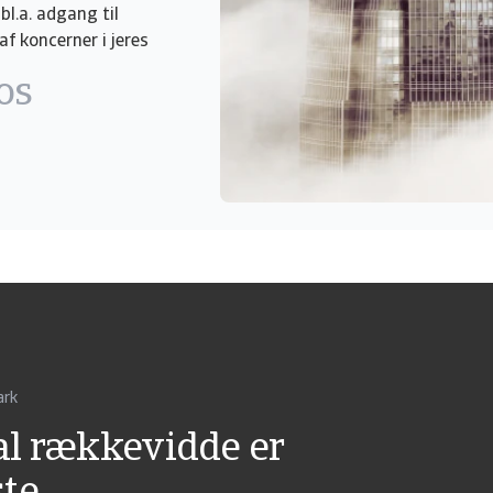
bl.a. adgang til
af koncerner i jeres
os
ark
bal rækkevidde er