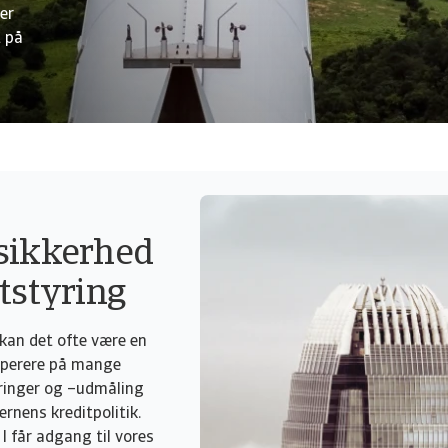
er
t på
 sikkerhed
itstyring
 kan det ofte være en
t operere på mange
ringer og –udmåling
ernens kreditpolitik.
 I får adgang til vores