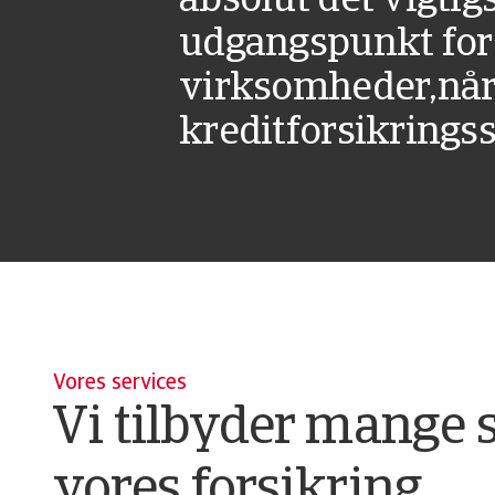
absolut det vigtig
udgangspunkt for
virksomheder,når
kreditforsikringss
Vores services
Vi tilbyder mange s
vores forsikring