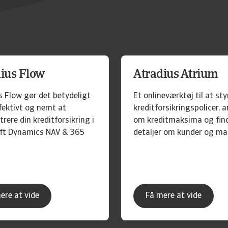
ius Flow
Atradius Atrium
s Flow gør det betydeligt
Et onlineværktøj til at sty
fektivt og nemt at
kreditforsikringspolicer, 
rere din kreditforsikring i
om kreditmaksima og fin
ft Dynamics NAV & 365
detaljer om kunder og ma
ere at vide
Få mere at vide