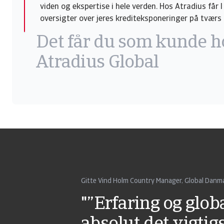
viden og ekspertise i hele verden. Hos Atradius får I 
oversigter over jeres krediteksponeringer på tværs 
Det får du som kunde h
Atradius Global
Gitte Vind Holm Country Manager, Global Danm
"”Erfaring og glo