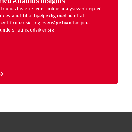
med Atradius Insights
tradius Insights er et online analyseværktøj der
r designet til at hjælpe dig med nemt at
dentificere risici, og overvåge hvordan jeres
unders rating udvikler sig.