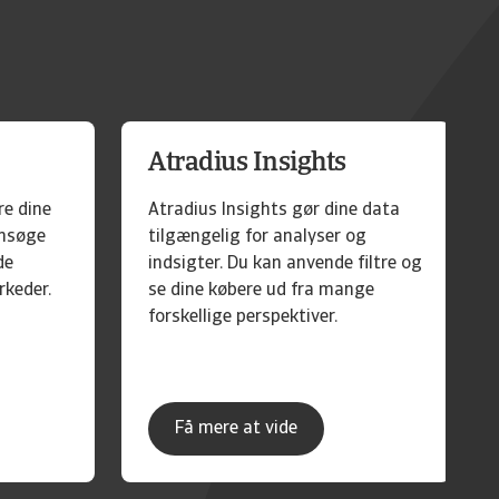
Atradius Insights
re dine
Atradius Insights gør dine data
ansøge
tilgængelig for analyser og
de
indsigter. Du kan anvende filtre og
rkeder.
se dine købere ud fra mange
forskellige perspektiver.
Få mere at vide